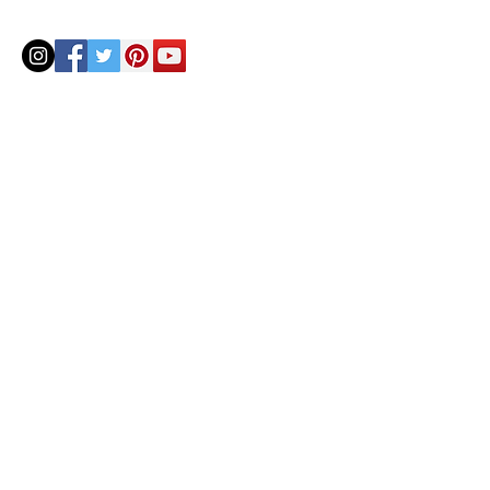
© 2020 by Helenbellart.com
AGUAFRESH EXCLUSIVAS S.L. • Inscrita en el Registro mercantil de Zaragoza, Tomo 2748, Lib