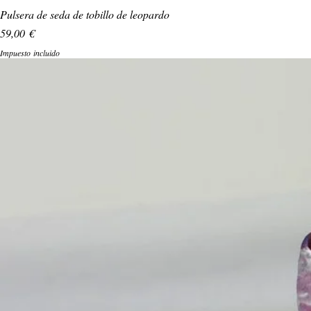
Pulsera de seda de tobillo de leopardo
Precio
59,00 €
Impuesto incluido