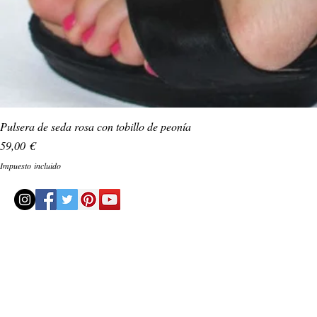
Pulsera de seda rosa con tobillo de peonía
Precio
59,00 €
Impuesto incluido
© 2020 by Helenbellart.com
AGUAFRESH EXCLUSIVAS S.L. • Inscrita en el Registro mercantil de Zaragoza, Tomo 2748, Lib