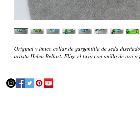
Original y único collar de gargantilla de seda diseñado
artista Helen Bellart. Elige el tuyo con anillo de oro o 
© 2020 by Helenbellart.com
AGUAFRESH EXCLUSIVAS S.L. • Inscrita en el Registro mercantil de Zaragoza, Tomo 2748, Lib