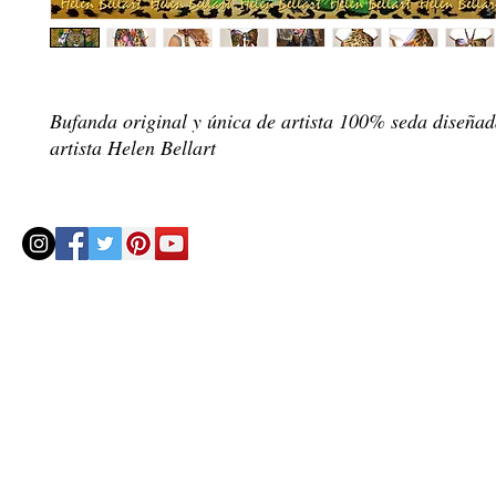
Bufanda original y única de artista 100% seda diseñad
artista Helen Bellart
© 2020 by Helenbellart.com
AGUAFRESH EXCLUSIVAS S.L. • Inscrita en el Registro mercantil de Zaragoza, Tomo 2748, Lib