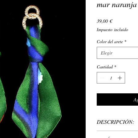
mar naranja
Precio
39,00 €
Impuesto incluido
Color del arete
*
Elegir
Cantidad
*
Ag
DESCRIPCIÓN:
Material: tipo de m