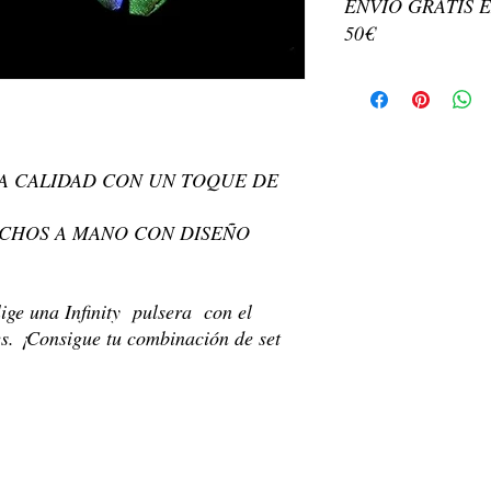
ENVÍO GRATIS E
níquel ni plomo, re
50€
Pendiente de botón +
Cinta 100% poliéster
Calidad y autenticidad 
Tamaño: aprox. Lo
Bellart han sido verifi
Color y diseño de l
actualmente en nuestro 
arte original pintad
Cada pendiente es u
Fecha de entrega: Los
ello el estampado d
TA CALIDAD CON UN TOQUE DE
24-48 horas posteriores
impresión
Dirección de envío:
Paquete incluido: 1
Env
ECHOS A MANO CON DISEÑO
Hecho a mano en E
confirmada. Cuando rea
Lavar a mano o limp
dirección actual sea cor
Tiempo de
entrega:
Req
lige una Infinity pulsera con el
países de la comunidad
destinos del mundo.
s. ¡Consigue tu combinación de set