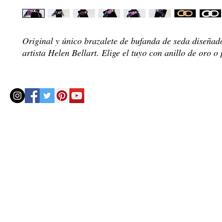
Original y único brazalete de bufanda de seda diseñad
artista Helen Bellart. Elige el tuyo con anillo de oro o 
© 2020 by Helenbellart.com
AGUAFRESH EXCLUSIVAS S.L. • Inscrita en el Registro mercantil de Zaragoza, Tomo 2748, Lib