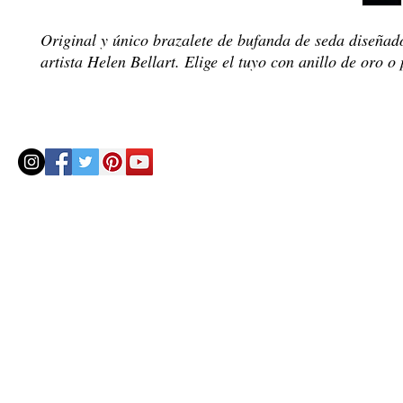
Original y único brazalete de bufanda de seda diseñad
artista Helen Bellart. Elige el tuyo con anillo de oro o 
© 2020 by Helenbellart.com
AGUAFRESH EXCLUSIVAS S.L. • Inscrita en el Registro mercantil de Zaragoza, Tomo 2748, Lib