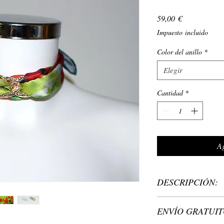
Precio
59,00 €
Impuesto incluido
Color del anillo
*
Elegir
Cantidad
*
Ag
DESCRIPCIÓN:
Material de la garg
ENVÍO GRATUIT
Bufanda de seda imp
Helen Bellart