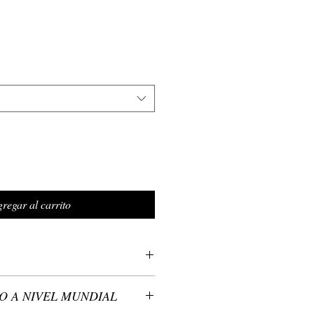
regar al carrito
antilla: 100% seda.
O A NIVEL MUNDIAL
resa con la obra original de la artista