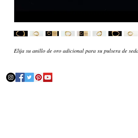
Elija su anillo de oro adicional para su pulsera de sed
© 2020 by Helenbellart.com
AGUAFRESH EXCLUSIVAS S.L. • Inscrita en el Registro mercantil de Zaragoza, Tomo 2748, Lib