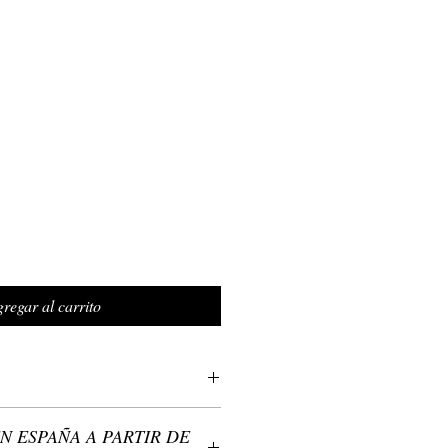
regar al carrito
etal: zamak - metal no precioso (sin
N ESPAÑA A PARTIR DE
radable para la piel) plateado o