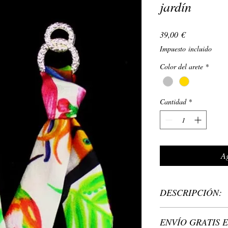
jardín
Precio
39,00 €
Impuesto incluido
Color del arete
*
Cantidad
*
Ag
DESCRIPCIÓN:
Material: tipo de m
ENVÍO GRATIS E
níquel ni plomo, ag