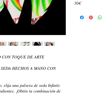
50€
dorado
Pendiente de botón +
Calidad y autenticidad 
Cinta 100% seda
Bellart han sido verifi
Tamaño: aprox. La
actualmente en nuestro 
Color y diseño de l
arte original pintad
Fecha de entrega: Los
Cada pendiente es u
24-48 horas posteriores
ello el estampado d
Dirección de envío:
el estampado.
Env
Paquete incluido: 1
confirmada. Cuando rea
Hecho a mano en E
dirección actual sea cor
D CON TOQUE DE ARTE
Lavar a mano o limp
Tiempo de
entrega:
Req
países de la comunidad
E SEDA HECHOS A MANO CON
destinos del mundo.
 elija una pulsera de seda Infinity
ndientes. ¡Obtén tu combinación de