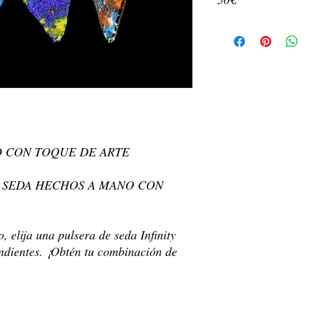
Pendiente de botón +
Calidad y autenticidad 
Cinta 100% seda
Bellart han sido verifi
Tamaño: aprox. La
actualmente en nuestro 
Color y diseño de l
arte original pintad
Fecha de entrega: Los
Cada pendiente es u
24-48 horas posteriores
ello el estampado d
Dirección de envío:
el estampado.
Env
Paquete incluido: 1
confirmada. Cuando rea
Hecho a mano en E
dirección actual sea cor
D CON TOQUE DE ARTE
Lavar a mano o limp
Tiempo de
entrega:
Req
países de la comunidad
E SEDA HECHOS A MANO CON
destinos del mundo.
 elija una pulsera de seda Infinity
ndientes. ¡Obtén tu combinación de