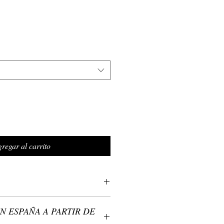
regar al carrito
etal: zamak - metal no precioso (sin
N ESPAÑA A PARTIR DE
radable para la piel) plateado o