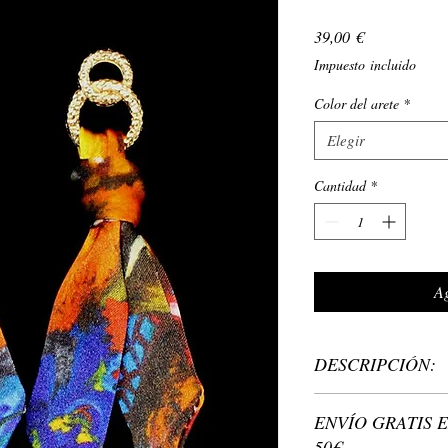
Precio
39,00 €
Impuesto incluido
Color del arete
*
Elegir
Cantidad
*
Ag
DESCRIPCIÓN:
Material: tipo de m
ENVÍO GRATIS E
níquel ni plomo, ag
50€
dorado