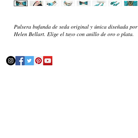
Pulsera bufanda de seda original y única diseñada por l
Helen Bellart. Elige el tuyo con anillo de oro o plata.
© 2020 by Helenbellart.com
AGUAFRESH EXCLUSIVAS S.L. • Inscrita en el Registro mercantil de Zaragoza, Tomo 2748, Lib